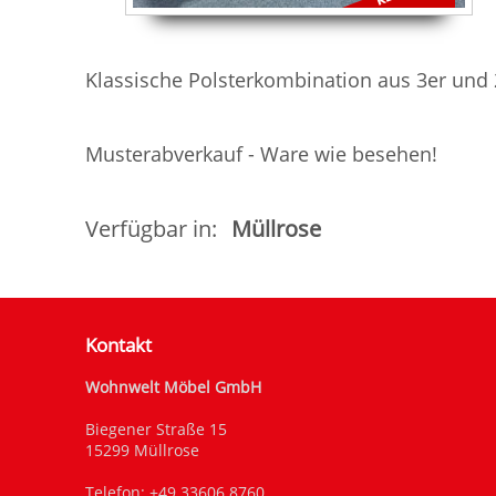
Klassische Polsterkombination aus 3er und 
Musterabverkauf - Ware wie besehen!
Verfügbar in:
Müllrose
Kontakt
Wohnwelt Möbel GmbH
Biegener Straße 15
15299 Müllrose
Telefon:
+49 33606 8760