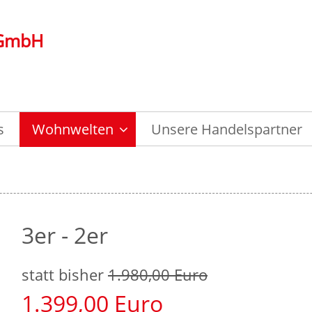
 GmbH
s
Wohnwelten
Unsere Handelspartner
3er - 2er
statt bisher
1.980,00
Euro
1.399,00
Euro