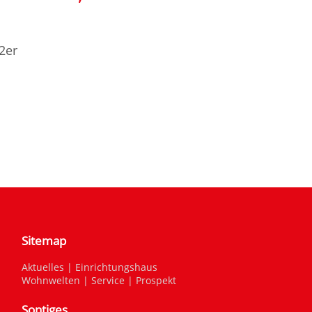
2er
Sitemap
Aktuelles
|
Einrichtungshaus
Wohnwelten
|
Service
|
Prospekt
Sontiges