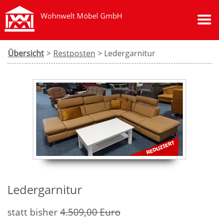
Wohnwelt Möbel GmbH
Übersicht
>
Restposten
> Ledergarnitur
Ledergarnitur
statt bisher
4.509,00
Euro