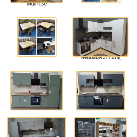
Müllrose
Eckbankgruppen
Küche für
Neubauwohnung
Küchenzeile
Küchenzeile