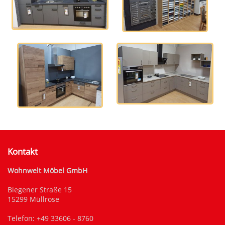
Küchezeile
Mustertafeln
Struktura
Wunschküche?
Kontakt
Wohnwelt Möbel GmbH
Biegener Straße 15
15299 Müllrose
Telefon:
+49 33606 - 8760