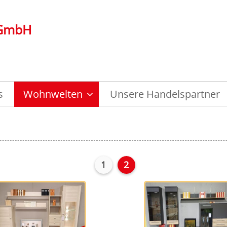
 GmbH
s
Wohnwelten
Unsere Handelspartner
1
2