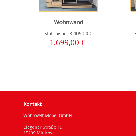
Wohnwand
statt bisher
3.409,00
€
1.699,00
€
Kontakt
Wohnwelt Möbel GmbH
Biegener Straße 15
15299 Müllrose