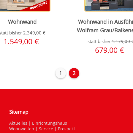
Wohnwand
Wohnwand in Ausfüh
Wolfram Grau/Balken
statt bisher
2.349,00
€
1.549,00
€
statt bisher
1.179,00
679,00
€
1
2
Sitemap
Aktuelles
|
Einrichtungshaus
Wohnwelten
|
Service
|
Prospekt