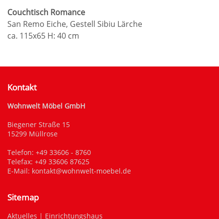
Couchtisch Romance
San Remo Eiche, Gestell Sibiu Lärche
ca. 115x65 H: 40 cm
Kontakt
Wohnwelt Möbel GmbH
Biegener Straße 15
15299 Müllrose
Telefon:
+49 33606 - 8760
Telefax: +49 33606 87625
E-Mail:
kontakt@wohnwelt-moebel.de
Sitemap
Aktuelles
|
Einrichtungshaus