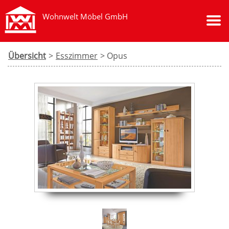
Wohnwelt Möbel GmbH
Übersicht
>
Esszimmer
> Opus