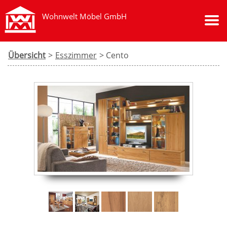
Wohnwelt Möbel GmbH
Übersicht
>
Esszimmer
> Cento