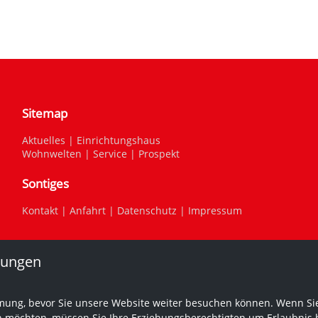
Sitemap
Aktuelles
|
Einrichtungshaus
Wohnwelten
|
Service
|
Prospekt
Sontiges
Kontakt
|
Anfahrt
|
Datenschutz
|
Impressum
lungen
mung, bevor Sie unsere Website weiter besuchen können. Wenn Sie
n möchten, müssen Sie Ihre Erziehungsberechtigten um Erlaubnis b