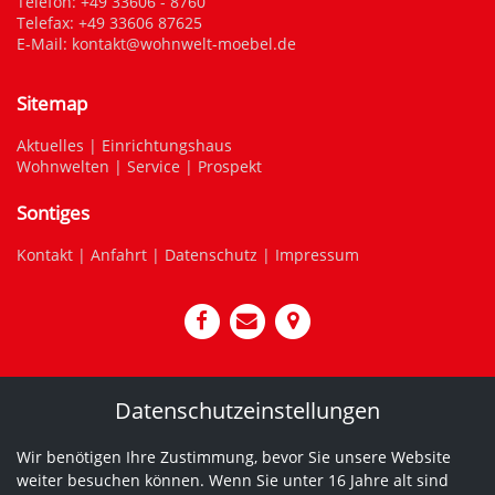
Telefon:
+49 33606 - 8760
Telefax: +49 33606 87625
E-Mail:
kontakt@wohnwelt-moebel.de
Sitemap
Aktuelles
|
Einrichtungshaus
Wohnwelten
|
Service
|
Prospekt
Sontiges
Kontakt
|
Anfahrt
|
Datenschutz
|
Impressum
Datenschutzeinstellungen
Wir benötigen Ihre Zustimmung, bevor Sie unsere Website
weiter besuchen können. Wenn Sie unter 16 Jahre alt sind