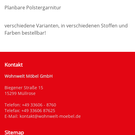
Planbare Polstergarnitur
verschiedene Varianten, in verschiedenen Stoffen und
Farben bestellbar!
Kontakt
Wohnwelt Möbel GmbH
Biegener Straße 15
15299 Müllrose
Telefon:
+49 33606 - 8760
Telefax: +49 33606 87625
E-Mail:
kontakt@wohnwelt-moebel.de
Sitemap