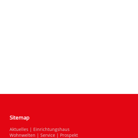
Sitemap
Aktuelles
|
Einrichtungshaus
Wohnwelten
|
Service
|
Prospekt