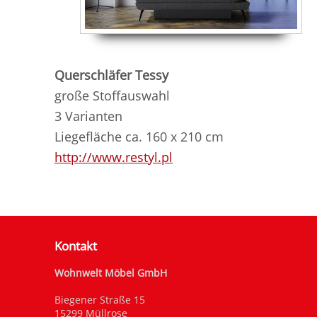
Querschläfer Tessy
große Stoffauswahl
3 Varianten
Liegefläche ca. 160 x 210 cm
http://www.restyl.pl
Kontakt
Wohnwelt Möbel GmbH
Biegener Straße 15
15299 Müllrose