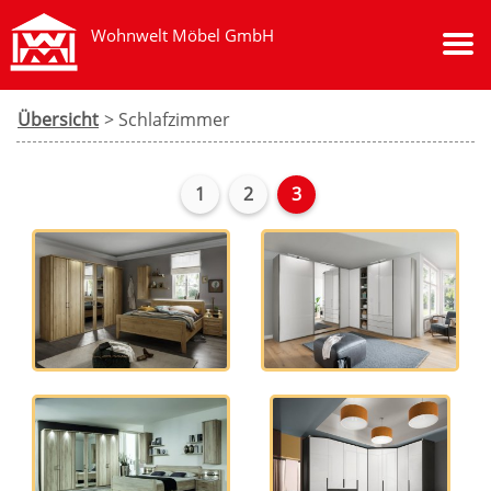
Wohnwelt Möbel GmbH
Übersicht
> Schlafzimmer
1
2
3
Schlafzimmer Mainau
Schlafzimmer Monaco