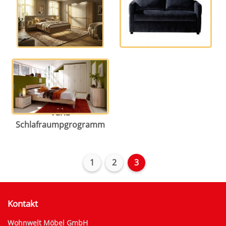
Texel
Trio
Varia
Schlafraumpgrogramm
1
2
3
Kontakt
Wohnwelt Möbel GmbH