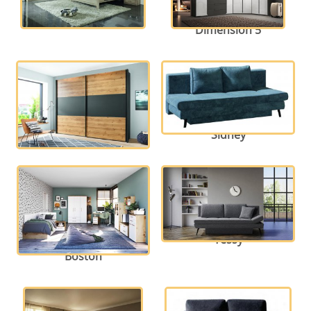
Schlafzimmer Valencia
Schrankprogramm
Dimension 5
Schrankprogramm Korfu
Sidney
Systemprogramm
Tessy
Boston