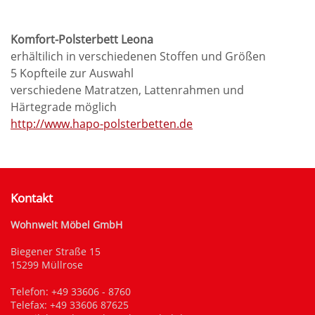
Komfort-Polsterbett Leona
erhältilich in verschiedenen Stoffen und Größen
5 Kopfteile zur Auswahl
verschiedene Matratzen, Lattenrahmen und
Härtegrade möglich
http://www.hapo-polsterbetten.de
Kontakt
Wohnwelt Möbel GmbH
Biegener Straße 15
15299 Müllrose
Telefon:
+49 33606 - 8760
Telefax: +49 33606 87625