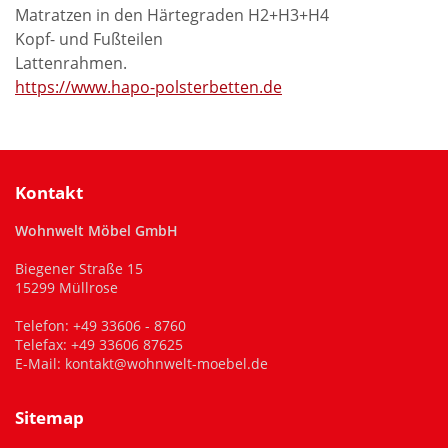
Matratzen in den Härtegraden H2+H3+H4
Kopf- und Fußteilen
Lattenrahmen.
https://www.hapo-polsterbetten.de
Kontakt
Wohnwelt Möbel GmbH
Biegener Straße 15
15299 Müllrose
Telefon:
+49 33606 - 8760
Telefax: +49 33606 87625
E-Mail:
kontakt@wohnwelt-moebel.de
Sitemap