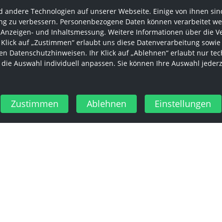
 andere Technologien auf unserer Webseite. Einige von ihnen sind
g zu verbessern. Personenbezogene Daten können verarbeitet werden
 Anzeigen- und Inhaltsmessung. Weitere Informationen über die V
r Klick auf „Zustimmen“ erlaubt uns diese Datenverarbeitung sowie
n Datenschutzhinweisen. Ihr Klick auf „Ablehnen“ erlaubt nur tec
 die Auswahl individuell anpassen. Sie können Ihre Auswahl jeder
Zustimmen
Ablehnen
Einstellungen