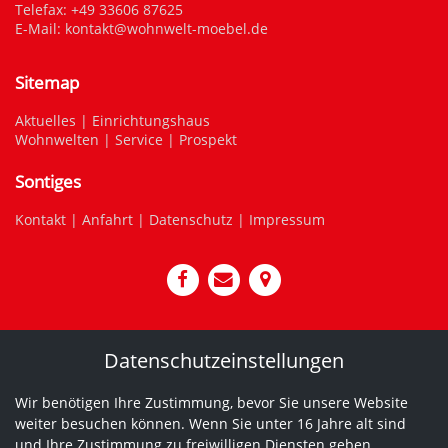
Telefax: +49 33606 87625
E-Mail:
kontakt@wohnwelt-moebel.de
Sitemap
Aktuelles
|
Einrichtungshaus
Wohnwelten
|
Service
|
Prospekt
Sontiges
Kontakt
|
Anfahrt
|
Datenschutz
|
Impressum
Datenschutzeinstellungen
Wir benötigen Ihre Zustimmung, bevor Sie unsere Website
weiter besuchen können. Wenn Sie unter 16 Jahre alt sind
und Ihre Zustimmung zu freiwilligen Diensten geben