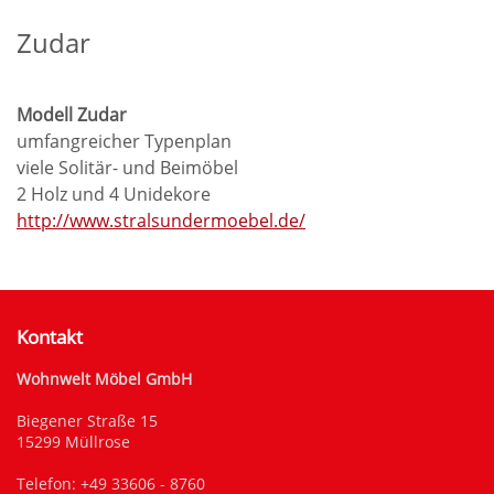
Zudar
Modell Zudar
umfangreicher Typenplan
viele Solitär- und Beimöbel
2 Holz und 4 Unidekore
http://www.stralsundermoebel.de/
Kontakt
Wohnwelt Möbel GmbH
Biegener Straße 15
15299 Müllrose
Telefon:
+49 33606 - 8760