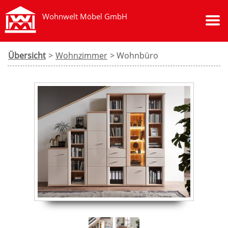
Wohnwelt Möbel GmbH
Übersicht
>
Wohnzimmer
> Wohnbüro